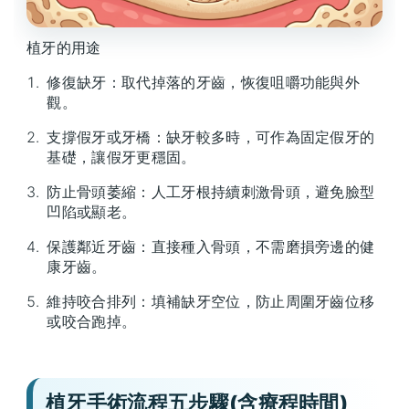
植牙的用途
修復缺牙：取代掉落的牙齒，恢復咀嚼功能與外
觀。
支撐假牙或牙橋：缺牙較多時，可作為固定假牙的
基礎，讓假牙更穩固。
防止骨頭萎縮：人工牙根持續刺激骨頭，避免臉型
凹陷或顯老。
保護鄰近牙齒：直接種入骨頭，不需磨損旁邊的健
康牙齒。
維持咬合排列：填補缺牙空位，防止周圍牙齒位移
或咬合跑掉。
植牙手術流程五步驟(含療程時間)