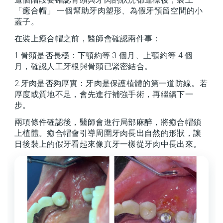
「癒合帽」:一個幫助牙肉塑形、為假牙預留空間的小
蓋子。
在裝上癒合帽之前，醫師會確認兩件事：
1.骨頭是否長穩：下顎約等 3 個月、上顎約等 4 個
月，確認人工牙根與骨頭已緊密結合。
2.牙肉是否夠厚實：牙肉是保護植體的第一道防線。若
厚度或質地不足，會先進行補強手術，再繼續下一
步。
兩項條件確認後，醫師會進行局部麻醉，將癒合帽鎖
上植體。癒合帽會引導周圍牙肉長出自然的形狀，讓
日後裝上的假牙看起來像真牙一樣從牙肉中長出來。