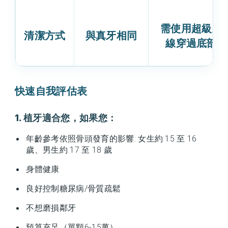
需使用超級牙
清潔方式
與真牙相同
線穿過底部
快速自我評估表
1. 植牙適合您，如果您：
年齡參考依照骨頭發育的影響: 女生約 15 至 16
歲、男生約 17 至 18 歲
身體健康
良好控制糖尿病/骨質疏鬆
不想磨損鄰牙
預算充足（單顆6-15萬）