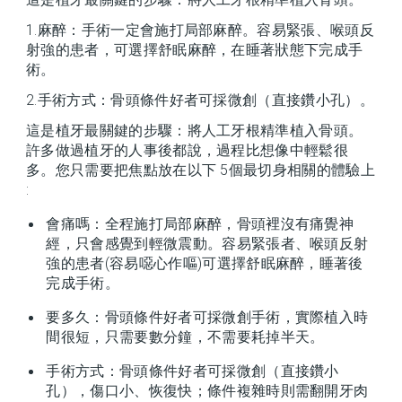
1.麻醉：手術一定會施打局部麻醉。容易緊張、喉頭反
射強的患者，可選擇舒眠麻醉，在睡著狀態下完成手
術。
2.手術方式：骨頭條件好者可採微創（直接鑽小孔）。
這是植牙最關鍵的步驟：將人工牙根精準植入骨頭。
許多做過植牙的人事後都說，過程比想像中輕鬆很
多。您只需要把焦點放在以下 5個最切身相關的體驗上
:
會痛嗎：全程施打局部麻醉，骨頭裡沒有痛覺神
經，只會感覺到輕微震動。容易緊張者、喉頭反射
強的患者(容易噁心作嘔)可選擇舒眠麻醉，睡著後
完成手術。
要多久：骨頭條件好者可採微創手術，實際植入時
間很短，只需要數分鐘，不需要耗掉半天。
手術方式：骨頭條件好者可採微創（直接鑽小
孔），傷口小、恢復快；條件複雜時則需翻開牙肉