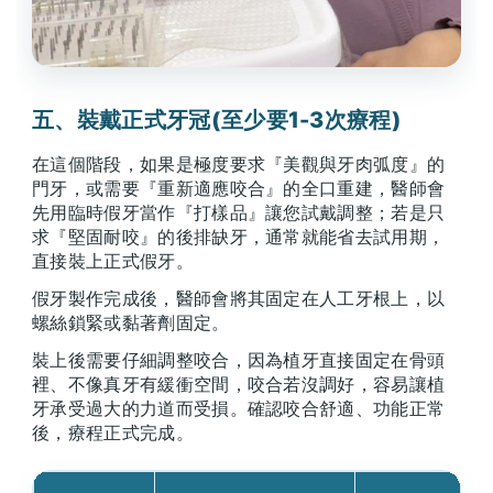
五、裝戴正式牙冠(至少要1-3次療程)
在這個階段，如果是極度要求『美觀與牙肉弧度』的
門牙，或需要『重新適應咬合』的全口重建，醫師會
先用臨時假牙當作『打樣品』讓您試戴調整；若是只
求『堅固耐咬』的後排缺牙，通常就能省去試用期，
直接裝上正式假牙。
假牙製作完成後，醫師會將其固定在人工牙根上，以
螺絲鎖緊或黏著劑固定。
裝上後需要仔細調整咬合，因為植牙直接固定在骨頭
裡、不像真牙有緩衝空間，咬合若沒調好，容易讓植
牙承受過大的力道而受損。確認咬合舒適、功能正常
後，療程正式完成。