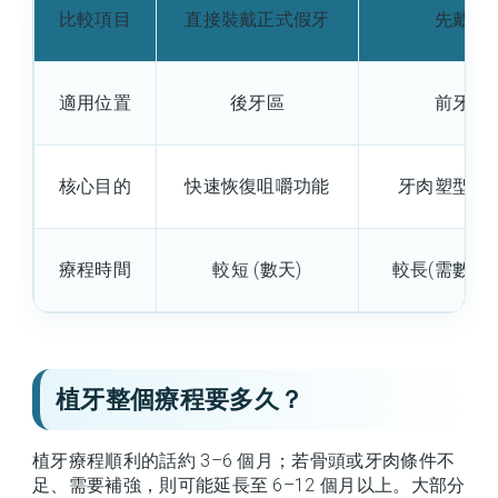
比較項目
直接裝戴正式假牙
先戴臨
適用位置
後牙區
前牙區
核心目的
快速恢復咀嚼功能
牙肉塑型、
療程時間
較短 (數天)
較長(需數週
植牙整個療程要多久？
植牙療程順利的話約 3–6 個月；若骨頭或牙肉條件不
足、需要補強，則可能延長至 6–12 個月以上。大部分