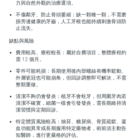
力與自然外觀的治療選項。
不傷鄰牙、防止骨頭萎縮：缺一顆種一顆，不需磨
損旁邊健康的牙齒，人工牙根也能持續刺激骨頭防
止流失。
缺點與風險
費用較高、療程較長：屬於自費項目，整體療程約
需 12 個月。
零件可能耗損：長期使用後內部螺絲有機率鬆動、
外層瓷冠也可能崩角，但回診調整即可解決，不需
整顆重做。
清潔不夠仍會發炎：植牙不會蛀牙，但周圍牙肉若
清潔不確實，細菌一樣會引發發炎，需長期維持清
潔習慣與定期回診。
特定體質風險較高：抽菸、糖尿病、骨質疏鬆、凝
血功能異常或長期服用特定藥物者，術前須主動告
知醫師，進行更嚴格的評估。