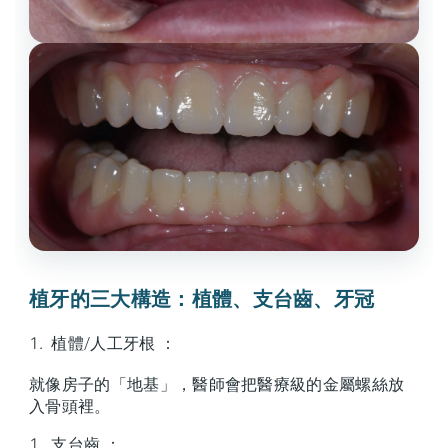
植牙的三大構造：植體、支台齒、牙冠
植體/人工牙根 ：
就像房子的「地基」，醫師會把醫療級的金屬螺絲放
入骨頭裡。
支台齒 ：