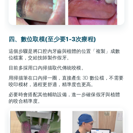
四、數位取模(至少要1-3次療程)
這個步驟是將口腔內牙齒與植體的位置「複製」成數
位檔案，交給技師製作假牙。
目前多採用口內掃描取代傳統咬模。
用掃描筆在口內掃一圈，直接產生 3D 數位檔，不需要
咬印模材，過程更舒適，精準度也更高。
必要時會搭配其他輔助設備，進一步確保假牙與植體
的咬合精準度。