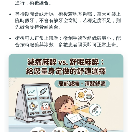
進行，術後縫合。
等待期間會缺牙嗎：術後若地基夠穩，當天可裝上
臨時假牙，不會有缺牙空窗期，若穩定度不足，則
先縫合等待骨頭癒合。
術後可以正常上班嗎：微創手術對組織破壞小，配
合按時服藥與冰敷，多數患者隔天即可正常上班。