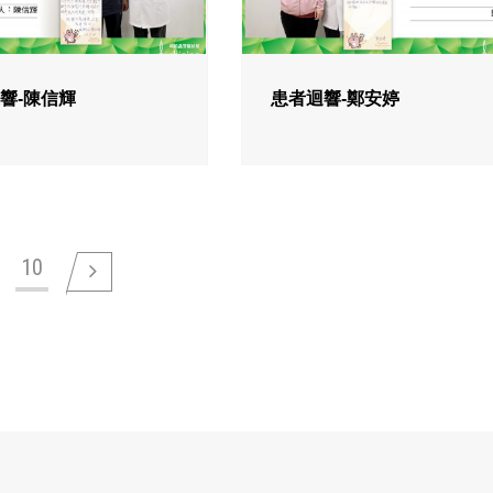
響-陳信輝
患者迴響-鄭安婷
10