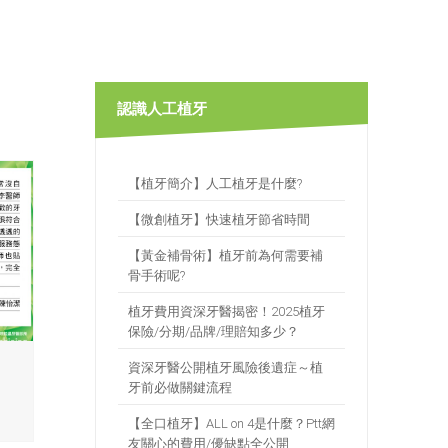
認識人工植牙
【植牙簡介】人工植牙是什麼?
【微創植牙】快速植牙節省時間
【黃金補骨術】植牙前為何需要補
骨手術呢?
植牙費用資深牙醫揭密！2025植牙
保險/分期/品牌/理賠知多少？
資深牙醫公開植牙風險後遺症～植
牙前必做關鍵流程
【全口植牙】ALL on 4是什麼？Ptt網
友關心的費用/優缺點全公開