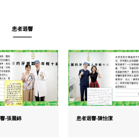
患者迴響
響-張麗錦
患者迴響-陳怡潔