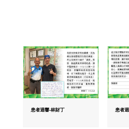
患者迴響-林財丁
患者迴