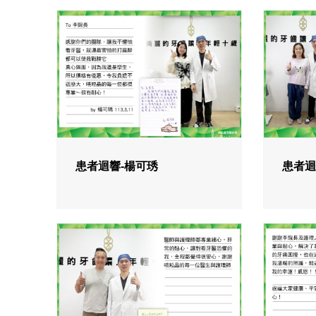
患者迴響-楊可琇
患者迴