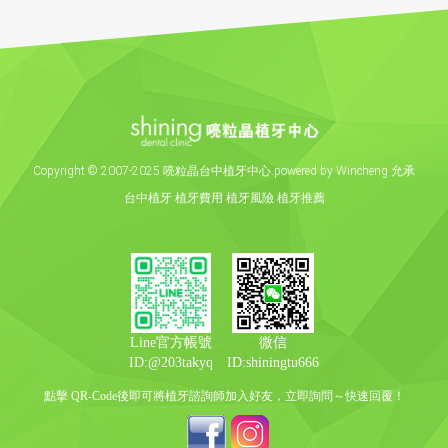
Copyright
©
2007-2025 喨粒晶台中植牙中心.powered by Wincheng 允承
台中植牙
植牙費用
植牙風險
植牙推薦
Line官方帳號
微信
ID:@203takyq
ID:shiningtu666
點擊 QR-Code後即可將植牙諮詢師加入好友，立即詢問～快速回覆！