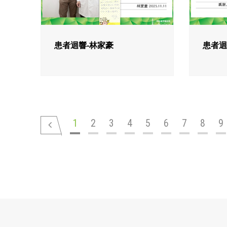
患者迴響-林家豪
患者迴
1
2
3
4
5
6
7
8
9