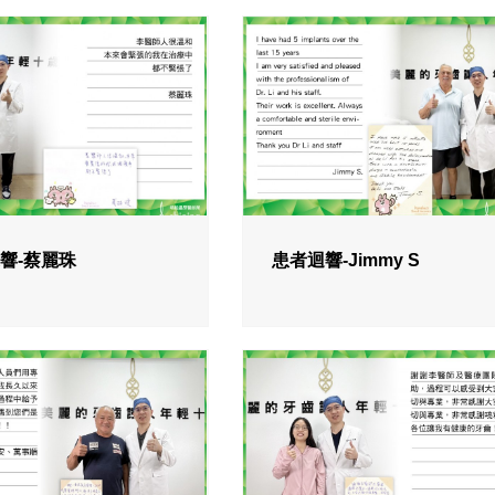
響-蔡麗珠
患者迴響-Jimmy S