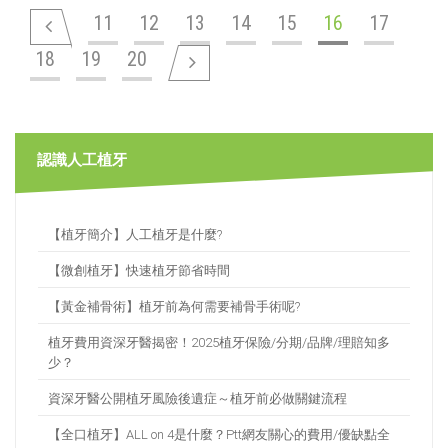
11
12
13
14
15
16
17
18
19
20
認識人工植牙
【植牙簡介】人工植牙是什麼?
【微創植牙】快速植牙節省時間
【黃金補骨術】植牙前為何需要補骨手術呢?
植牙費用資深牙醫揭密！2025植牙保險/分期/品牌/理賠知多
少？
資深牙醫公開植牙風險後遺症～植牙前必做關鍵流程
【全口植牙】ALL on 4是什麼？Ptt網友關心的費用/優缺點全